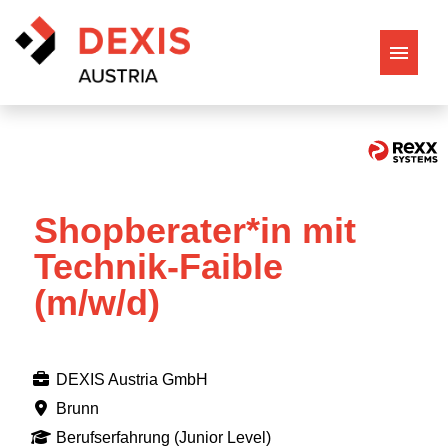
Offene Stellen
Berufsmöglichkeiten
Shopberater*in mit
Entdecke DEXIS Austria
Technik-Faible
(m/w/d)
Philosophie & Werte
DEXIS Austria GmbH
Brunn
Berufserfahrung (Junior Level)